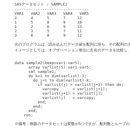
SASデータセット : SAMPLE2

--------------------------------

VAR1   VAR2   VAR3   VAR4   VAR5

2      4      5      7     12

1      5      8      9     10

1      2      6      9     13

2      3      5      7     11

次のプログラムは、読み込んだデータ値を配列に持ち、その配列の
イメージとしては、オブザベーション単位に左右のデータを比較し
data sample2(keep=var1-var5);

      array varlist(5) var1-var5;

      set sample1;

      do k=1 to dim(varlist)-1;

        do j=1 to dim(varlist)-k;

          if varlist(j) > varlist(j+1) then do;

            varcopy      = varlist(j+1);

            varlist(j+1) = varlist(j);

            varlist(j)   = varcopy;

          end;

        end;

      end;

※備考：例題のデータセットは変数が5つですが、配列数とループ