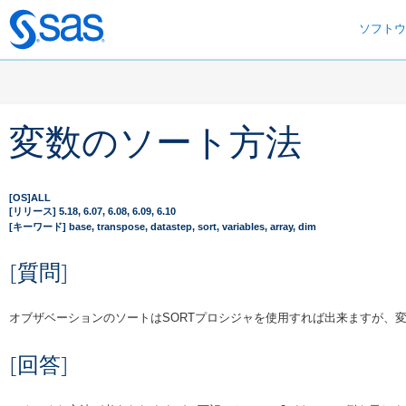
ソフト
Skip
to
main
content
変数のソート方法
[OS]ALL
[リリース] 5.18, 6.07, 6.08, 6.09, 6.10
[キーワード] base, transpose, datastep, sort, variables, array, dim
[質問]
オブザベーションのソートはSORTプロシジャを使用すれば出来ますが、
[回答]