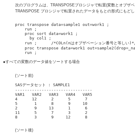
次のプログラムは、TRANSPOSEプロシジャで転置(変数とオブザ
TRANSPOSE プロシジャで転置されたデータをもとの形式にもど
proc transpose data=sample1 out=work1 ;

    run ;

    proc sort data=work1 ;

      by col1 ;    　　　　　　　　

    run ;      /*COLn(nはオブザベーション番号と等しい)*/

    proc transpose data=work1 out=sample2(drop=_name_); 

●すべての変数のデータ値をソートする場合
(ソート前)
SASデータセット : SAMPLE1

--------------------------------

VAR1   VAR2   VAR3   VAR4   VAR5

4      12      2      5      7

5       1      8      9     10

2       9     13      1      6

11      5      7      3      2

(ソート後)