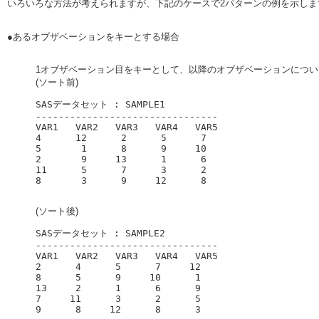
いろいろな方法が考えられますが、下記のケースで2パターンの例を示しま
●あるオブザベーションをキーとする場合
1オブザベーション目をキーとして、以降のオブザベーションにつ
(ソート前)
SASデータセット : SAMPLE1

--------------------------------

VAR1   VAR2   VAR3   VAR4   VAR5

4      12      2      5      7

5       1      8      9     10

2       9     13      1      6

11      5      7      3      2

(ソート後)
SASデータセット : SAMPLE2

--------------------------------

VAR1   VAR2   VAR3   VAR4   VAR5

2      4      5      7     12

8      5      9     10      1

13     2      1      6      9

7     11      3      2      5
