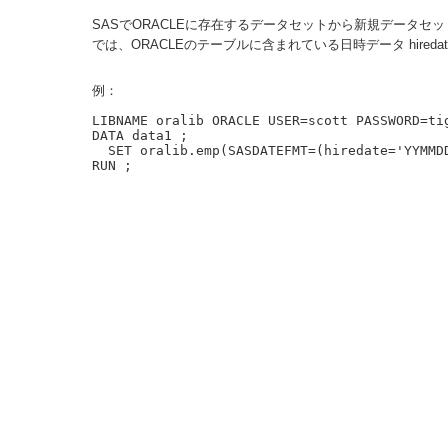
SASでORACLEに存在するデータセットから新規データセ
では、ORACLEのテーブルに含まれている日時データ hired
例：
LIBNAME oralib ORACLE USER=scott PASSWORD=tig
DATA data1 ;

  SET oralib.emp(SASDATEFMT=(hiredate='YYMMDD8.'));
