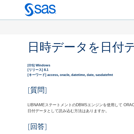
Skip
to
main
content
日時データを日付
[OS] Windows
[リリース] 8.1
[キーワード] access, oracle, datetime, date, sasdatefmt
[質問]
LIBNAMEステートメントのDBMSエンジンを使用して O
日付データとして読み込む方法はありますか。
[回答]