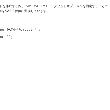
ットを作成する際、 SASDATEFMTデータセットオプションを指定すること
ateをSAS日付値に変換しています。
er PATH='@orapath' ;
