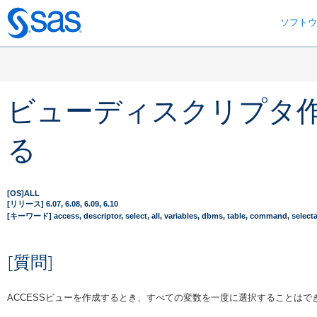
ソフト
Skip
to
main
content
ビューディスクリプタ
る
[OS]ALL
[リリース] 6.07, 6.08, 6.09, 6.10
[キーワード] access, descriptor, select, all, variables, dbms, table, command, selecta
[質問]
ACCESSビューを作成するとき、すべての変数を一度に選択することはで